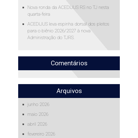
Nova ronda da ACEDIJUS RS no TJ nesta
quarta-feira
ACEDIJUS leva espinha dorsal dos pleitos
para o biênio 2026/2027 à nova
Administração do TJRS.
Comentários
Arquivos
junho 2026
maio 2026
abril 2026
fevereiro 2026