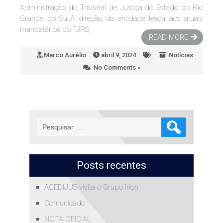
Administração do Tribunal de Justiça do Estado do Rio
Grande do Sul.A direção da entidade levou aos atuais
mandatários do TJRS,
READ MORE
Marco Aurélio
abril 9, 2024
Notícias
No Comments »
Pesquisar
por:
Posts recentes
ACEDIJUS visita o Grupo Irion
Comunicado
NOTA OFICIAL