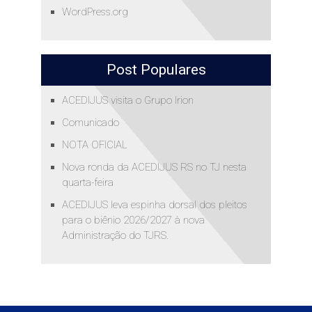
WordPress.org
Post Populares
ACEDIJUS visita o Grupo Irion
Comunicado
NOTA OFICIAL
Nova ronda da ACEDIJUS RS no TJ nesta
quarta-feira
ACEDIJUS leva espinha dorsal dos pleitos
para o biênio 2026/2027 à nova
Administração do TJRS.