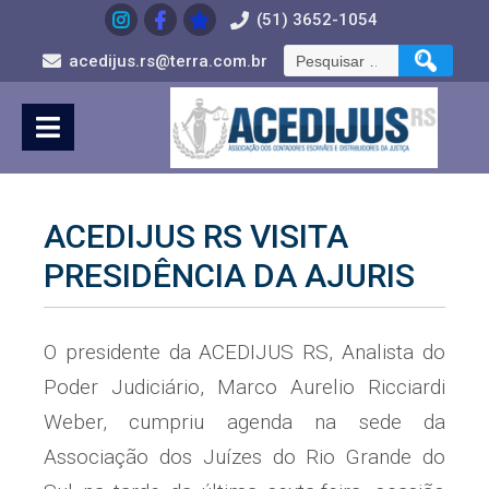
Skip
(51) 3652-1054
to
Pesquisar
Content
acedijus.rs@terra.com.br
por:
ACEDIJUS RS VISITA
PRESIDÊNCIA DA AJURIS
O presidente da ACEDIJUS RS, Analista do
Poder Judiciário, Marco Aurelio Ricciardi
Weber, cumpriu agenda na sede da
Associação dos Juízes do Rio Grande do