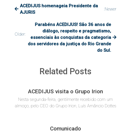
ACEDIJUS homenageia Presidente da
:Newer
AJURIS
Parabéns ACEDIJUS! São 36 anos de
diálogo, respeito e pragmatismo,
Older:
essenciais às conquistas da categoria
dos servidores da justiça do Rio Grande
do Sul.
Related Posts
ACEDIJUS visita o Grupo Irion
Nesta segunda-feira, gentilmente recebido com um
almoço, pelo CEO do Grupo Irion, Luís Amâncio Dottes
Comunicado