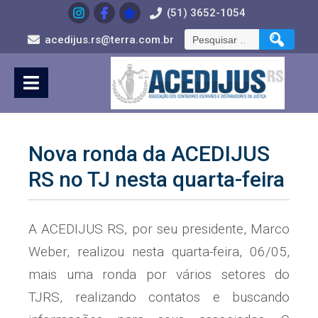
Skip
(51) 3652-1054
to
Pesquisar
Content
acedijus.rs@terra.com.br
por:
Nova ronda da ACEDIJUS
RS no TJ nesta quarta-feira
A ACEDIJUS RS, por seu presidente, Marco
Weber, realizou nesta quarta-feira, 06/05,
mais uma ronda por vários setores do
TJRS, realizando contatos e buscando