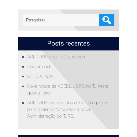
Pesquisar
por:
Posts recentes
ACEDIJUS visita o Grupo Irion
Comunicado
NOTA OFICIAL
Nova ronda da ACEDIJUS RS no TJ nesta
quarta-feira
ACEDIJUS leva espinha dorsal dos pleitos
para o biênio 2026/2027 à nova
Administração do TJRS.