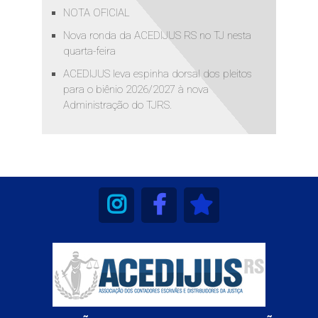
NOTA OFICIAL
Nova ronda da ACEDIJUS RS no TJ nesta
quarta-feira
ACEDIJUS leva espinha dorsal dos pleitos
para o biênio 2026/2027 à nova
Administração do TJRS.