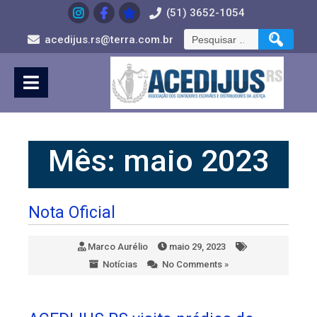
Skip
(51) 3652-1054
to
Pesquisar
Content
acedijus.rs@terra.com.br
por:
Mês:
maio 2023
Nota Oficial
Marco Aurélio
maio 29, 2023
Notícias
No Comments »