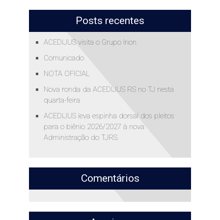
Posts recentes
ACEDIJUS visita o Grupo Irion
Comunicado
NOTA OFICIAL
Nova ronda da ACEDIJUS RS no TJ nesta
quarta-feira
ACEDIJUS leva espinha dorsal dos pleitos
para o biênio 2026/2027 à nova
Administração do TJRS.
Comentários