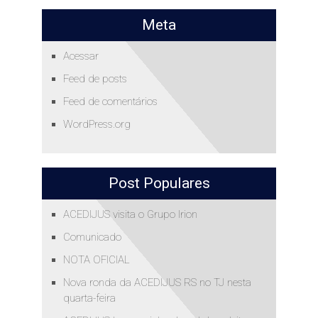
Meta
Acessar
Feed de posts
Feed de comentários
WordPress.org
Post Populares
ACEDIJUS visita o Grupo Irion
Comunicado
NOTA OFICIAL
Nova ronda da ACEDIJUS RS no TJ nesta
quarta-feira