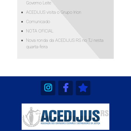
Governo Leite
ACEDIJUS visita o Grupo Irion
Comunicado
NOTA OFICIAL
Nova ronda da ACEDIJUS RS no TJ nesta
quarta-feira