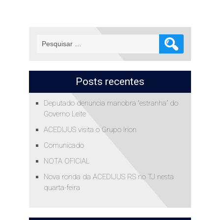
Pesquisar
por:
Posts recentes
Deputado denuncia manobra “estranha” do
Governo Leite
ACEDIJUS visita o Grupo Irion
Comunicado
NOTA OFICIAL
Nova ronda da ACEDIJUS RS no TJ nesta
quarta-feira