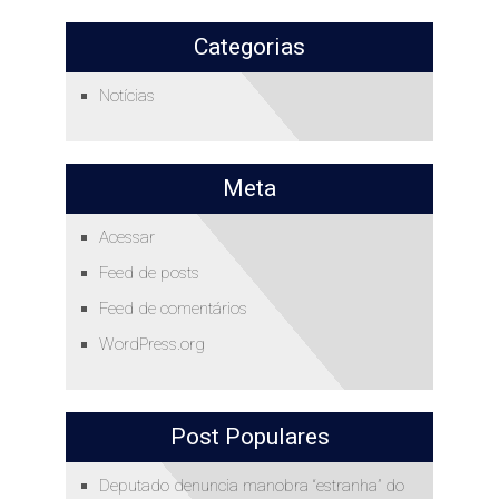
Categorias
Notícias
Meta
Acessar
Feed de posts
Feed de comentários
WordPress.org
Post Populares
Deputado denuncia manobra “estranha” do